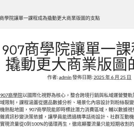
07商學院讓單一課程成為撬動更大商業版圖的支點
907商學院讓單一
撬動更大商業版圖
作者:
admin
發佈日期:
2025 年 6 月 25 日
907商學院
以國際化視野為核心，整合跨境行銷與私域運營雙軌
域限制，課程涵蓋從選品數據分析、場景化內容設計到粉絲裂
機熱點地圖，907商學院能即時標註潛力消費區域，輔以數據
雜資訊秒變決策依據，讓學員能透過精準話術設計、社群互動
實現流量從0到100%的循環再生，徹底顛覆流量只能短期收割