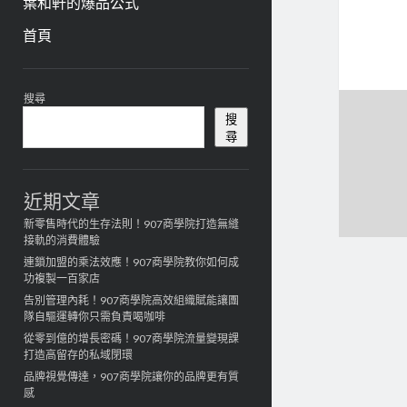
葉和軒的爆品公式
首頁
資
搜尋
訊
搜
尋
欄
近期文章
新零售時代的生存法則！907商學院打造無縫
接軌的消費體驗
連鎖加盟的乘法效應！907商學院教你如何成
功複製一百家店
告別管理內耗！907商學院高效組織賦能讓團
隊自驅運轉你只需負責喝咖啡
從零到億的增長密碼！907商學院流量變現課
打造高留存的私域閉環
品牌視覺傳達，907商學院讓你的品牌更有質
感