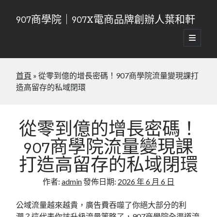
907商學院｜907X電商品牌創辦人葉和軒
開
啟
資
主
要
搜尋
訊
選
首頁
»
從零到億的增長密碼！907商學院流量變現課打
單
搜尋
欄
造高留存的私域閉環
近期文章
新零售時代的生存法則！907商學院打造無縫接軌的消費體驗
從零到億的增長密碼！
連鎖加盟的乘法效應！907商學院教你如何成功複製一百家店
907商學院流量變現課
告別管理內耗！907商學院高效組織賦能讓團隊自驅運轉你只需負責喝
咖啡
打造高留存的私域閉環
從零到億的增長密碼！907商學院流量變現課打造高留存的私域閉環
品牌視覺傳達，907商學院讓你的品牌更有質感
作者:
admin
發佈日期:
2026 年 6 月 6 日
公域流量越來越貴，廣告費吞噬了你絕大部分的利
近期留言
潤？這代表你該升級流量策略了，
907商學院
全渠道流