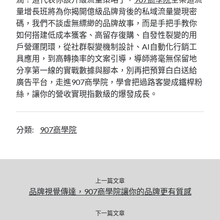
量增長班將為你揭開億級品牌背後的私域流量變現密
尚無留言可供顯示。
碼，我們不談虛無縹緲的品牌故事，而是手把手教你
如何搭建低成本獲客、高留存復購、自發性裂變的用
戶營運閉環，從社群裂變機制設計、AI自動化行銷工
具應用，到高轉換率的文案引導，導師將毫無保留地
分享第一線的實戰數據與腳本，別再把預算白白送給
廣告平台，走進907商學院，學會把過路客變成鐵桿粉
絲，讓你的營收實現指數級的爆發成長。
分類:
907商學院
上一篇文章
品牌視覺傳達，907商學院讓你的品牌更有質感
下一篇文章