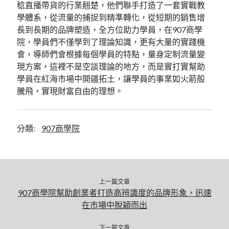
稔直播帶貨的行業翹楚，他們聯手打造了一套實戰教
尚無留言可供顯示。
學體系，從流量的捕捉到精準轉化，從短期的銷售增
長到長期的品牌塑造，全方位助力學員，在907商學
院，學員們不僅學到了理論知識，更有大量的實踐機
會，導師們會根據每個學員的特點，量身定制流量變
現方案，這裡不是空談理論的地方，而是實打實幫助
學員在紅海市場中開疆拓土，讓學員的事業如火箭般
騰飛，實現財富自由的理想。
分類:
907商學院
上一篇文章
907商學院幫助創業者打造高辨識度的品牌形象，迅速
在市場中脫穎而出
下一篇文章