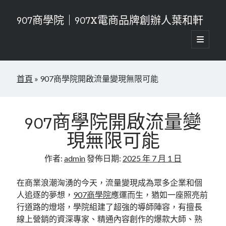
907商學院｜907X電商品牌創辦人葉和軒
開
啟
資
主
要
搜尋
訊
選
首頁
»
907商學院開啟流量變現無限可能
單
搜尋
欄
近期文章
907商學院開啟流量變
新零售時代的生存法則！907商學院打造無縫接軌的消費體驗
現無限可能
連鎖加盟的乘法效應！907商學院教你如何成功複製一百家店
告別管理內耗！907商學院高效組織賦能讓團隊自驅運轉你只需負責喝
作者:
admin
發佈日期:
2025 年 7 月 1 日
咖啡
從零到億的增長密碼！907商學院流量變現課打造高留存的私域閉環
在商業浪潮洶湧的今天，流量變現成為眾多企業和個
品牌視覺傳達，907商學院讓你的品牌更有質感
人追逐的夢想，
907商學院
應運而生，猶如一座照亮前
行道路的燈塔，學院組建了超強的導師陣容，有擅長
線上營銷的資深專家、精通內容創作的爆款大師、熟
近期留言