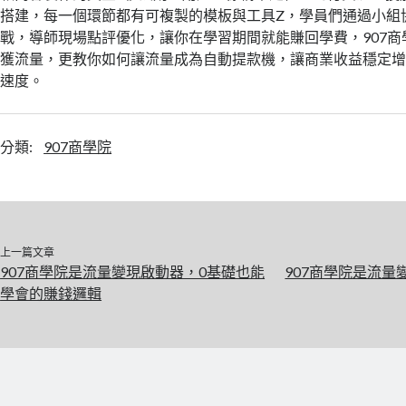
搭建，每一個環節都有可複製的模板與工具Z，學員們通過小組
戰，導師現場點評優化，讓你在學習期間就能賺回學費，907
獲流量，更教你如何讓流量成為自動提款機，讓商業收益穩定
速度。
分類:
907商學院
上一篇文章
907商學院是流量變現啟動器，0基礎也能
907商學院是流
學會的賺錢邏輯