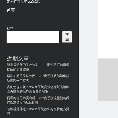
葉和軒的爆品公式
首頁
資
搜尋
訊
搜
尋
欄
近期文章
新零售時代的生存法則！907商學院打造無縫
接軌的消費體驗
連鎖加盟的乘法效應！907商學院教你如何成
功複製一百家店
告別管理內耗！907商學院高效組織賦能讓團
隊自驅運轉你只需負責喝咖啡
從零到億的增長密碼！907商學院流量變現課
打造高留存的私域閉環
品牌視覺傳達，907商學院讓你的品牌更有質
感