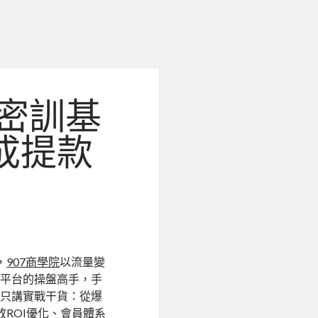
現密訓基
成提款
，
907商學院
以流量變
量平台的操盤高手，手
，只講實戰干貨：從爆
ROI優化、會員體系