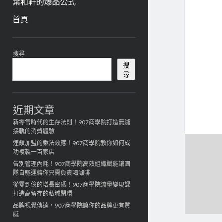
葉和軒的爆品公式
首頁
資
搜尋
訊
搜
尋
欄
近期文章
新零售時代的生存法則！907商學院打造無縫
接軌的消費體驗
連鎖加盟的乘法效應！907商學院教你如何成
功複製一百家店
告別管理內耗！907商學院高效組織賦能讓團
隊自驅運轉你只需負責喝咖啡
從零到億的增長密碼！907商學院流量變現課
打造高留存的私域閉環
品牌視覺傳達，907商學院讓你的品牌更有質
感