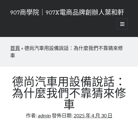
907商學院｜907X電商品牌創辦人葉和軒
開
啟
資
主
要
搜尋
訊
選
首頁
»
德尚汽車用設備說話：為什麼我們不靠猜來修
單
搜尋
欄
車
近期文章
新零售時代的生存法則！907商學院打造無縫接軌的消費體驗
德尚汽車用設備說話：
連鎖加盟的乘法效應！907商學院教你如何成功複製一百家店
為什麼我們不靠猜來修
告別管理內耗！907商學院高效組織賦能讓團隊自驅運轉你只需負責喝
咖啡
車
從零到億的增長密碼！907商學院流量變現課打造高留存的私域閉環
品牌視覺傳達，907商學院讓你的品牌更有質感
作者:
admin
發佈日期:
2025 年 4 月 30 日
近期留言