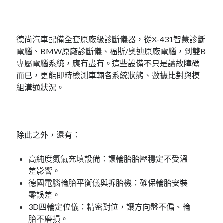
德尚汽車配備全套原廠級診斷儀器，從X-431智慧診斷
電腦、BMW原廠診斷儀、福斯/奧迪原廠電腦，到雙B
專屬電腦系統，應有盡有。這些設備不只是讀故障碼
而已，更能即時檢測車輛各系統狀態、數據比對與模
組溝通狀況。
除此之外，還有：
高純度氮氣充填設備：讓輪胎胎壓穩定不受溫
差影響。
德國電腦輪胎平衡儀與拆胎機：確保輪胎安裝
零誤差。
3D四輪定位儀：精密對位，讓方向盤不偏、輪
胎不磨損。