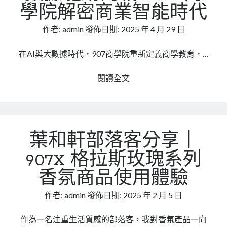
備
學院解密商業智能時代
說
話：
作者:
admin
發佈日期:
2025 年 4 月 29 日
為
什
在AI與大數據時代，907商學院重新定義商學教育，…
麼
我
數
閱讀全文
們
據
不
驅
靠
動
猜
商
葉和軒部落客分享｜
來
戰，
修
907
907X 格拉斯玫瑰系列
車
商
香氛商品使用體驗
學
院
作者:
admin
發佈日期:
2025 年 2 月 5 日
解
密
作為一名注重生活質感的部落客，我對香氛產品一向
商