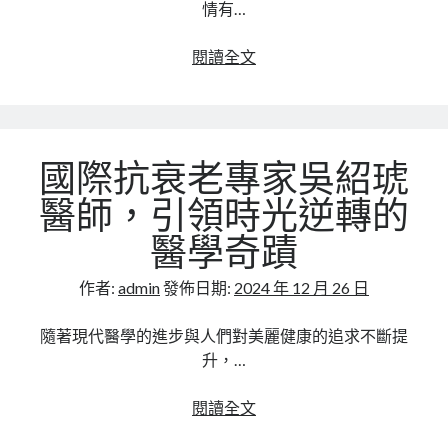
情有…
業
智
葉
閱讀全文
能
和
時
軒
代
部
落
國際抗衰老專家吳紹琥
客
分
醫師，引領時光逆轉的
享
醫學奇蹟
｜
907X
作者:
admin
發佈日期:
2024 年 12 月 26 日
格
拉
隨著現代醫學的進步與人們對美麗健康的追求不斷提
斯
升，…
玫
瑰
國
閱讀全文
系
際
列