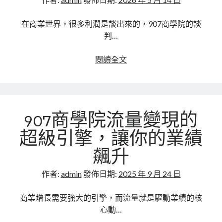
尚無留言可供顯示。
在商業世界，很多利潤是談出來的，907商學院的談
判…
談
閱讀全文
判
與
溝
通
907商學院流量變現的
技
巧，
超級引擎，讓你的業績
907
飆升
商
學
作者:
admin
發佈日期:
2025 年 9 月 24 日
院
教
商業增長需要強大的引擎，而流量就是驅動業績的核
你
心動…
如