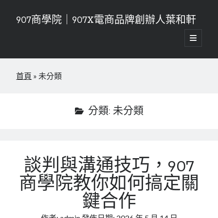
907商學院｜907X電商品牌創辦人葉和軒
開
啟
資
主
要
搜尋
訊
選
首頁
»
未分類
單
搜尋
欄
分類:
未分類
近期文章
新零售時代的生存法則！907商學院打造無縫接軌的消費體驗
連鎖加盟的乘法效應！907商學院教你如何成功複製一百家店
告別管理內耗！907商學院高效組織賦能讓團隊自驅運轉你只需負責喝
咖啡
談判與溝通技巧，907
從零到億的增長密碼！907商學院流量變現課打造高留存的私域閉環
商學院教你如何搞定關
品牌視覺傳達，907商學院讓你的品牌更有質感
鍵合作
近期留言
作者:
admin
發佈日期:
2026 年 5 月 14 日