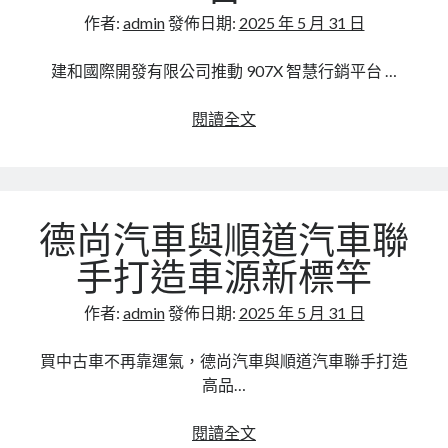
業
琥
作者:
admin
發佈日期:
2025 年 5 月 31 日
的
醫
未
師
建和國際開發有限公司推動 907X 智慧行銷平台 …
來
談：
男
建
閱讀全文
性
和
醫
國
美
際
開
德尚汽車與順道汽車聯
發
有
手打造車源新標竿
限
公
作者:
admin
發佈日期:
2025 年 5 月 31 日
司
推
買中古車不再靠運氣，德尚汽車與順道汽車聯手打造
動
高品…
907X
智
德
閱讀全文