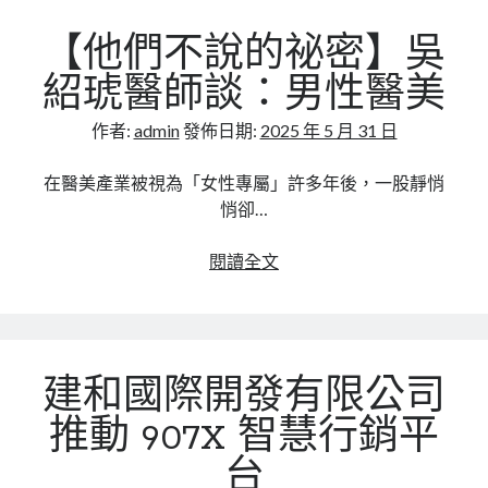
飆
創
升
【他們不說的祕密】吳
業
實
紹琥醫師談：男性醫美
戰
哲
作者:
admin
發佈日期:
2025 年 5 月 31 日
學：
從
在醫美產業被視為「女性專屬」許多年後，一股靜悄
市
悄卻…
場
洞
【他
閱讀全文
察
們
出
不
發，
說
翻
的
建和國際開發有限公司
轉
祕
微
密】
推動 907X 智慧行銷平
型
吳
台
創
紹