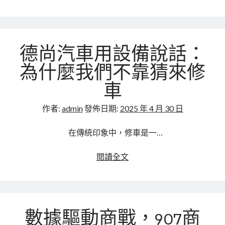
慧
尚
行
汽
銷
車
平
與
德尚汽車用設備說話：
台
順
道
為什麼我們不靠猜來修
汽
車
車
聯
作者:
admin
發佈日期:
2025 年 4 月 30 日
手
打
在傳統印象中，修車是一…
造
車
德
閱讀全文
源
尚
新
汽
標
車
竿
用
數據驅動商戰，907商
設