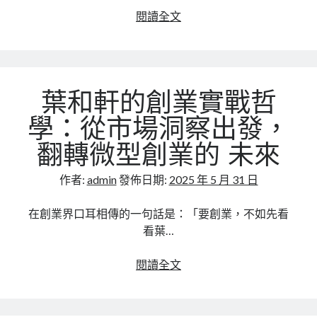
何
907
閱讀全文
搞
商
定
學
關
院
鍵
流
合
葉和軒的創業實戰哲
量
作
變
學：從市場洞察出發，
現
翻轉微型創業的 未來
的
超
作者:
admin
發佈日期:
2025 年 5 月 31 日
級
引
在創業界口耳相傳的一句話是：「要創業，不如先看
擎，
看葉…
讓
你
葉
閱讀全文
的
和
業
軒
績
的